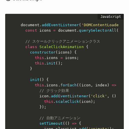
document
.
addEventListener
(
'DOMContentLoaded'
,
const
 icons 
=
 document
.
querySelectorAll
(
'.sc
// スケールクリックアニメーションクラス
class
ScaleClickAnimation
{
constructor
(
icons
)
{
this
.
icons 
=
 icons
;
this
.
init
(
)
;
}
init
(
)
{
this
.
icons
.
forEach
(
(
icon
,
 index
)
=>
{
// クリック効果
        icon
.
addEventListener
(
'click'
,
(
)
=>
{
this
.
scaleClick
(
icon
)
;
}
)
;
// 自動アニメーション
setTimeout
(
(
)
=>
{
          icon
.
classList
.
add
(
'animate'
)
;