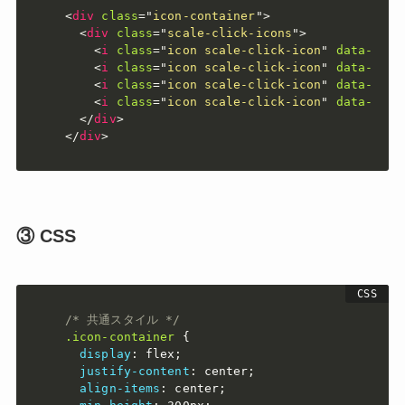
<
div
class
=
"
icon-container
"
>
<
div
class
=
"
scale-click-icons
"
>
<
i
class
=
"
icon scale-click-icon
"
data-icon
<
i
class
=
"
icon scale-click-icon
"
data-icon
<
i
class
=
"
icon scale-click-icon
"
data-icon
<
i
class
=
"
icon scale-click-icon
"
data-icon
</
div
>
</
div
>
③ CSS
/* 共通スタイル */
.icon-container
{
display
:
 flex
;
justify-content
:
 center
;
align-items
:
 center
;