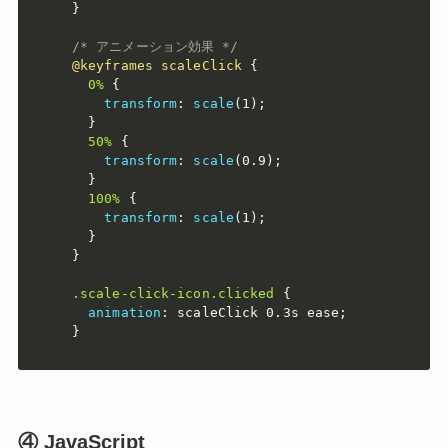
}
/* アニメーション効果 */
@keyframes
 scaleClick
{
0%
{
transform
:
scale
(
1
)
;
}
50%
{
transform
:
scale
(
0.9
)
;
}
100%
{
transform
:
scale
(
1
)
;
}
}
.scale-click-icon.clicked
{
animation
:
 scaleClick 0.3s ease
;
}
④ JavaScript