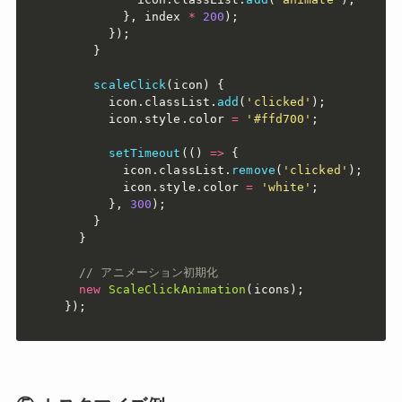
}
,
 index 
*
200
)
;
}
)
;
}
scaleClick
(
icon
)
{
      icon
.
classList
.
add
(
'clicked'
)
;
      icon
.
style
.
color 
=
'#ffd700'
;
setTimeout
(
(
)
=>
{
        icon
.
classList
.
remove
(
'clicked'
)
;
        icon
.
style
.
color 
=
'white'
;
}
,
300
)
;
}
}
// アニメーション初期化
new
ScaleClickAnimation
(
icons
)
;
}
)
;