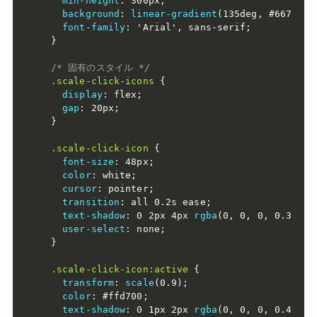
min-height
:
 300px
;
background
:
linear-gradient
(
135deg
,
 #667eea 
font-family
:
'Arial'
,
 sans-serif
;
}
/* 固有のスタイル */
.scale-click-icons
{
display
:
 flex
;
gap
:
 20px
;
}
.scale-click-icon
{
font-size
:
 48px
;
color
:
 white
;
cursor
:
 pointer
;
transition
:
 all 0.2s ease
;
text-shadow
:
 0 2px 4px 
rgba
(
0
,
 0
,
 0
,
 0.3
)
;
user-select
:
 none
;
}
.scale-click-icon:active
{
transform
:
scale
(
0.9
)
;
color
:
 #ffd700
;
text-shadow
:
 0 1px 2px 
rgba
(
0
,
 0
,
 0
,
 0.4
)
;