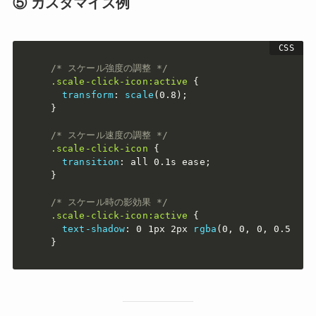
⑤ カスタマイズ例
/* スケール強度の調整 */
.scale-click-icon:active
{
transform
:
scale
(
0.8
)
;
}
/* スケール速度の調整 */
.scale-click-icon
{
transition
:
 all 0.1s ease
;
}
/* スケール時の影効果 */
.scale-click-icon:active
{
text-shadow
:
 0 1px 2px 
rgba
(
0
,
 0
,
 0
,
 0.5
)
;
}