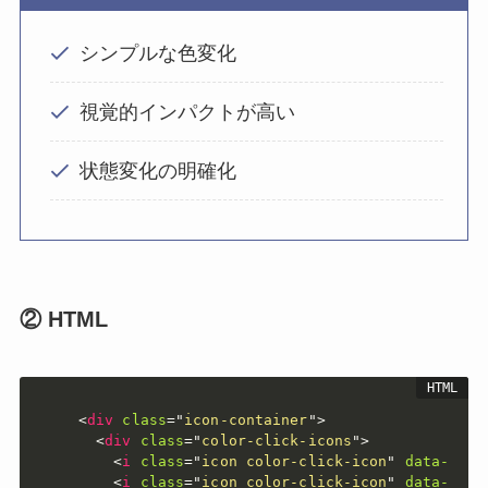
シンプルな色変化
視覚的インパクトが高い
状態変化の明確化
② HTML
<
div
class
=
"
icon-container
"
>
<
div
class
=
"
color-click-icons
"
>
<
i
class
=
"
icon color-click-icon
"
data-icon
<
i
class
=
"
icon color-click-icon
"
data-icon