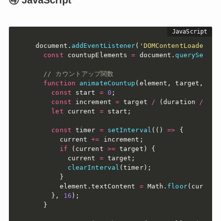
④ JavaScript
document
.
addEventListener
(
'DOMContentLoaded'
,
const
 countupElements 
=
 document
.
querySelect
// カウントアップ関数
function
animateCountup
(
element
,
 target
,
 dur
const
 start 
=
0
;
const
 increment 
=
 target 
/
(
duration 
/
16
)
let
 current 
=
 start
;
const
 timer 
=
setInterval
(
(
)
=>
{
      current 
+=
 increment
;
if
(
current 
>=
 target
)
{
        current 
=
 target
;
clearInterval
(
timer
)
;
}
      element
.
textContent 
=
 Math
.
floor
(
current
}
,
16
)
;
}