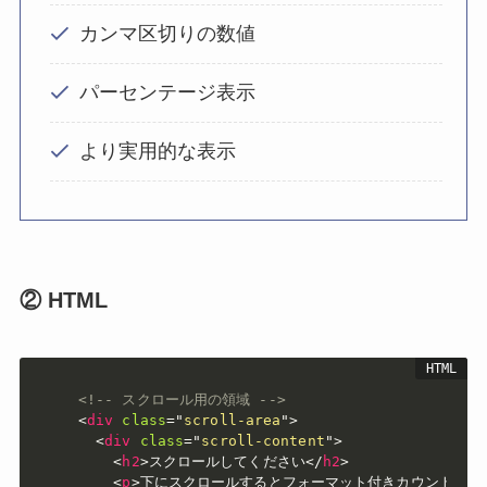
カンマ区切りの数値
パーセンテージ表示
より実用的な表示
② HTML
<!-- スクロール用の領域 -->
<
div
class
=
"
scroll-area
"
>
<
div
class
=
"
scroll-content
"
>
<
h2
>
スクロールしてください
</
h2
>
<
p
>
下にスクロールするとフォーマット付きカウントアッ