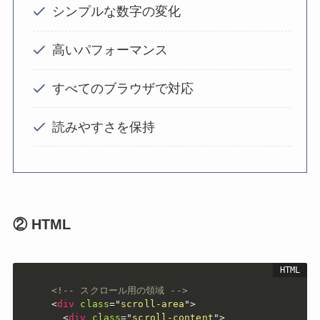
シンプルな数字の変化
高いパフォーマンス
すべてのブラウザで対応
読みやすさを保持
② HTML
<!-- スクロール用の領域 -->
<
div
class
=
"
scroll-area
"
>
<
div
class
=
"
scroll-content
"
>