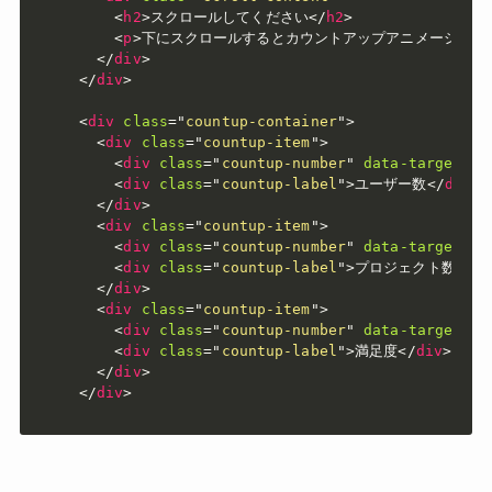
<
h2
>
スクロールしてください
</
h2
>
<
p
>
下にスクロールするとカウントアップアニメーション
</
div
>
</
div
>
<
div
class
=
"
countup-container
"
>
<
div
class
=
"
countup-item
"
>
<
div
class
=
"
countup-number
"
data-target
=
"
1
<
div
class
=
"
countup-label
"
>
ユーザー数
</
div
>
</
div
>
<
div
class
=
"
countup-item
"
>
<
div
class
=
"
countup-number
"
data-target
=
"
5
<
div
class
=
"
countup-label
"
>
プロジェクト数
</
di
</
div
>
<
div
class
=
"
countup-item
"
>
<
div
class
=
"
countup-number
"
data-target
=
"
9
<
div
class
=
"
countup-label
"
>
満足度
</
div
>
</
div
>
</
div
>