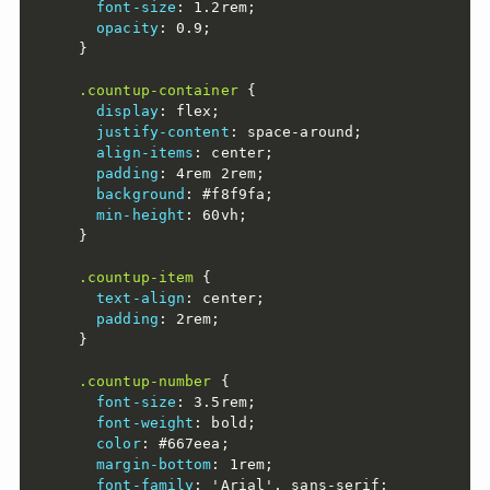
font-size
:
 1.2rem
;
opacity
:
 0.9
;
}
.countup-container
{
display
:
 flex
;
justify-content
:
 space-around
;
align-items
:
 center
;
padding
:
 4rem 2rem
;
background
:
 #f8f9fa
;
min-height
:
 60vh
;
}
.countup-item
{
text-align
:
 center
;
padding
:
 2rem
;
}
.countup-number
{
font-size
:
 3.5rem
;
font-weight
:
 bold
;
color
:
 #667eea
;
margin-bottom
:
 1rem
;
font-family
:
'Arial'
,
 sans-serif
;