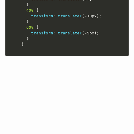
}
40%
{
transform
:
translateY
(
-10px
)
;
}
60%
{
transform
:
translateY
(
-5px
)
;
}
}