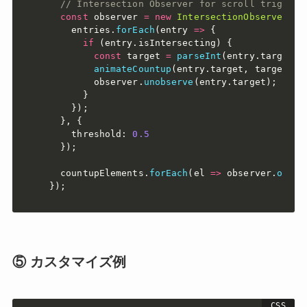
// Intersection Observer for scroll trigger
const
 observer 
=
new
IntersectionObserver
(
(
e
    entries
.
forEach
(
entry
=>
{
if
(
entry
.
isIntersecting
)
{
const
 target 
=
parseInt
(
entry
.
target
.
g
animateCountup
(
entry
.
target
,
 target
)
;
        observer
.
unobserve
(
entry
.
target
)
;
// 
}
}
)
;
}
,
{
    threshold
:
0.5
}
)
;
  countupElements
.
forEach
(
el
=>
 observer
.
obser
}
)
;
⑤ カスタマイズ例