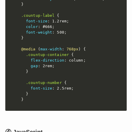
}
.countup-label
{
font-size
:
 1.2rem
;
color
:
 #666
;
font-weight
:
 500
;
}
@media
(
max-width
:
 768px
)
{
.countup-container
{
flex-direction
:
 column
;
gap
:
 2rem
;
}
.countup-number
{
font-size
:
 2.5rem
;
}
}