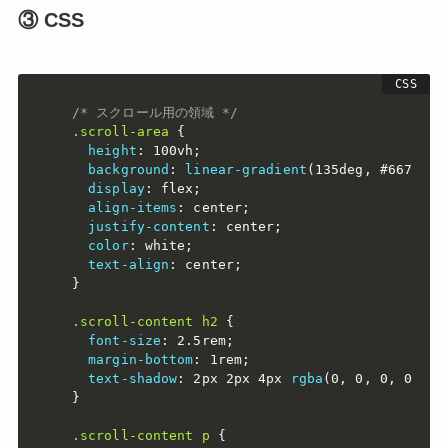
③ CSS
/* スクロール用の領域 */
.scroll-area
{
height
:
 100vh
;
background
:
linear-gradient
(
135deg
,
 #667eea 
display
:
 flex
;
align-items
:
 center
;
justify-content
:
 center
;
color
:
 white
;
text-align
:
 center
;
}
.scroll-content h2
{
font-size
:
 2.5rem
;
margin-bottom
:
 1rem
;
text-shadow
:
 2px 2px 4px 
rgba
(
0
,
 0
,
 0
,
 0.3
)
;
}
.scroll-content p
{