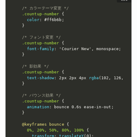
/* カラーテーマ変更 */
.countup-number
{
color
:
 #ff6b6b
;
}
/* フォント変更 */
.countup-number
{
font-family
:
'Courier New'
,
 monospace
;
}
/* 影効果 */
.countup-number
{
text-shadow
:
 2px 2px 4px 
rgba
(
102
,
 126
,
 234
,
}
/* バウンス効果 */
.countup-number
{
animation
:
 bounce 0.6s ease-in-out
;
}
@keyframes
 bounce
{
0%, 20%, 50%, 80%, 100%
{
transform
:
translateY
(
0
)
;