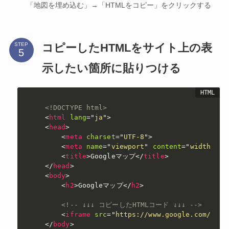
「地図を埋め込む」→「HTMLをコピー」をクリックする
コピーしたHTMLをサイト上の表
STEP
示したい箇所に貼りつける
<!DOCTYPE html>
<
html
lang
=
"
ja
"
>
<
head
>
<
meta
charset
=
"
UTF-8
"
>
<
meta
name
=
"
viewport
"
content
=
"
width=dev
<
title
>
Googleマップ
</
title
>
</
head
>
<
body
>
<
h2
>
Googleマップ
</
h2
>
<!-- ↓↓↓ コピーしたHTMLコード ↓↓↓ -->
<
iframe
src
=
"
https://www.google.com/maps
</
body
>