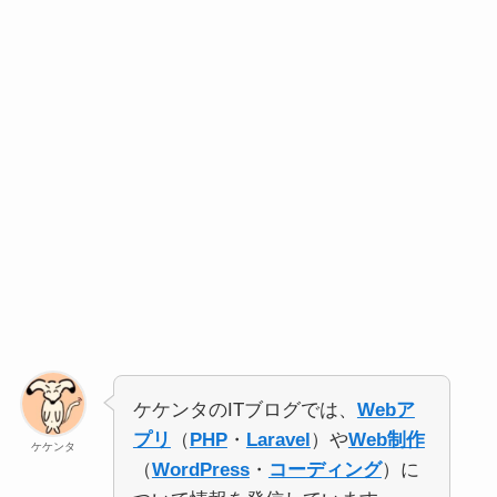
ケケンタのITブログでは、
Webア
プリ
（
PHP
・
Laravel
）や
Web制作
ケケンタ
（
WordPress
・
コーディング
）に