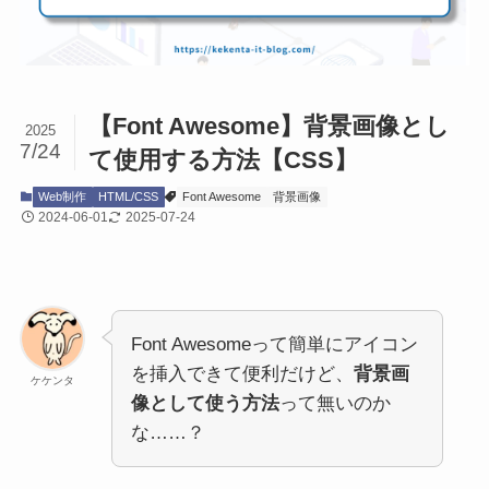
【Font Awesome】背景画像とし
2025
7/24
て使用する方法【CSS】
Web制作
HTML/CSS
Font Awesome
背景画像
2024-06-01
2025-07-24
Font Awesomeって簡単にアイコン
を挿入できて便利だけど、
背景画
ケケンタ
像として使う方法
って無いのか
な……？