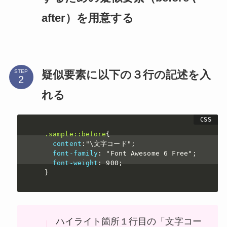
after）を用意する
疑似要素に以下の３行の記述を入
STEP
れる
.sample::before
{
content
:
"\文字コード"
;
font-family
:
"Font Awesome 6 Free"
;
font-weight
:
 900
;
}
ハイライト箇所１行目の「文字コー