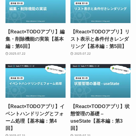
【React×TODOアプリ】編
【React×TODOアプリ】リ
集・削除機能の実装【基本
スト表示と条件付きレンダ
編：第6回】
リング【基本編：第5回】
2025.07.22
2025.07.22
【React×TODOアプリ】イ
【React×TODOアプリ】状
ベントハンドリングとフォ
態管理の基礎 –
ーム処理【基本編：第4
useState【基本編：第3
回】
回】
2025.07.21
2025.07.21