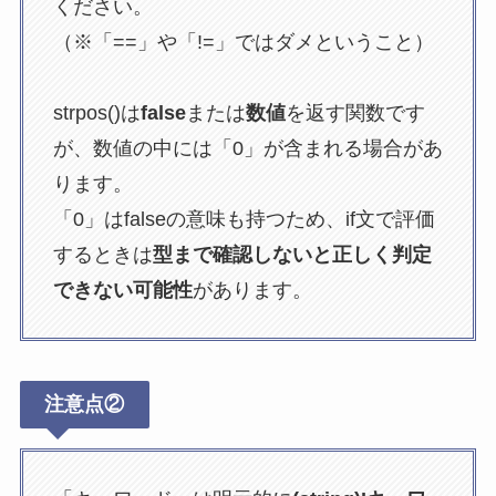
ください。
（※「==」や「!=」ではダメということ）
strpos()は
false
または
数値
を返す関数です
が、数値の中には「0」が含まれる場合があ
ります。
「0」はfalseの意味も持つため、if文で評価
するときは
型まで確認しないと正しく判定
できない可能性
があります。
注意点②