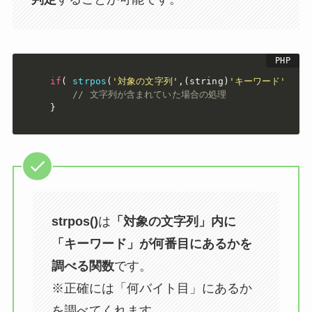
if
(
strpos
(
'対象の文字列'
,
(
string
)
'キーワード'
)
!
// 文字列が含まれていた場合の処理
}
strpos()
は
「対象の文字列」内に
「キーワード」が何番目にあるかを
調べる関数
です。
※正確には「何バイト目」にあるか
を調べてくれます。