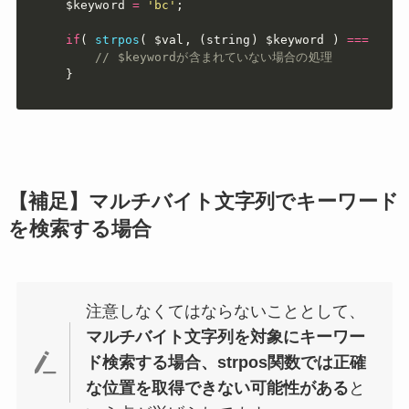
$keyword
=
'bc'
;
if
(
strpos
(
$val
,
(
string
)
$keyword
)
===
fals
// $keywordが含まれていない場合の処理
}
【補足】マルチバイト文字列でキーワード
を検索する場合
注意しなくてはならないこととして、
マルチバイト文字列を対象にキーワー
ド検索する場合、strpos関数では正確
な位置を取得できない可能性がある
と