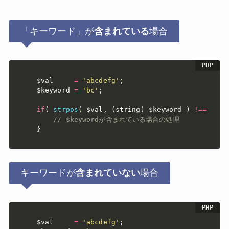
「キーワード」が
含まれている
場合
$val
=
'abcdefg'
;
$keyword
=
'bc'
;
if
(
strpos
(
$val
,
(
string
)
$keyword
)
!==
fals
// $keywordが含まれている場合の処理
}
キーワードが
含まれていない
場合
$val
=
'abcdefg'
;