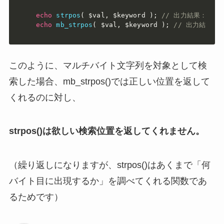
echo
strpos
(
$val
,
$keyword
)
;
// 出力結果：16
echo
mb_strpos
(
$val
,
$keyword
)
;
// 出力結果：6
このように、マルチバイト文字列を対象として検
索した場合、mb_strpos()では正しい位置を返して
くれるのに対し、
strpos()は欲しい検索位置を返してくれません。
（繰り返しになりますが、strpos()はあくまで「何
バイト目に出現するか」を調べてくれる関数であ
るためです）