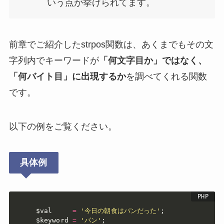
いう点が挙げられてます。
前章でご紹介したstrpos関数は、あくまでもその文
字列内でキーワードが
「何文字目か」ではなく、
「何バイト目」に出現するか
を調べてくれる関数
です。
以下の例をご覧ください。
具体例
$val
=
'今日の朝食はパンだった'
;
$keyword
=
'パン'
;