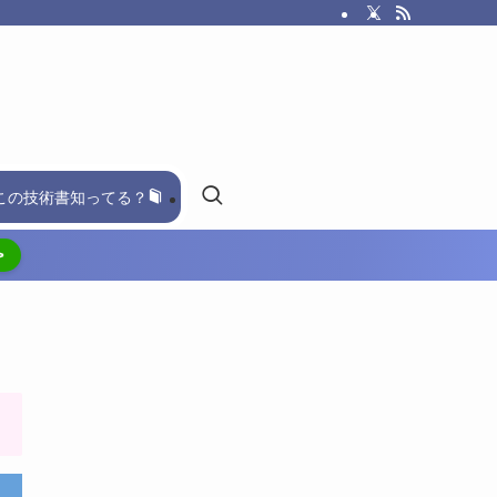
この技術書知ってる？
>