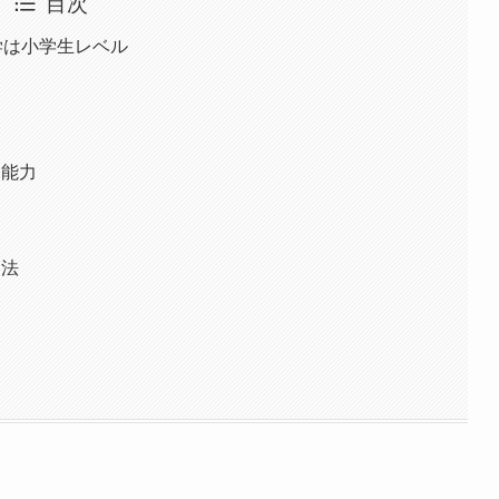
目次
学は小学生レベル
な能力
習法