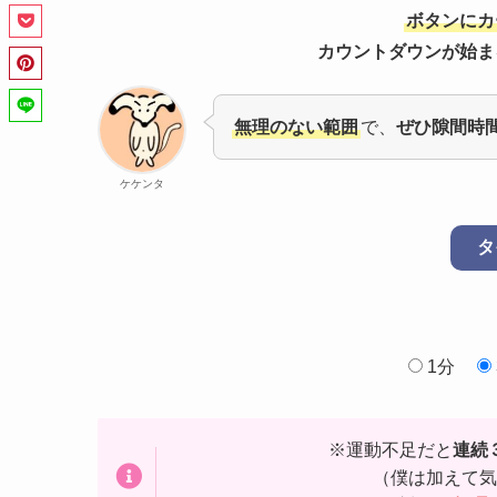
ボタンにカ
カウントダウンが始ま
無理のない範囲
で、
ぜひ隙間時
ケケンタ
タ
1分
※運動不足だと
連続
（僕は加えて気