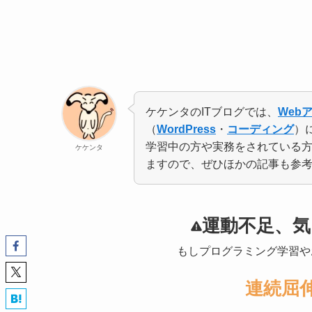
ケケンタのITブログでは、
Web
（
WordPress
・
コーディング
）
学習中の方や実務をされている
ケケンタ
ますので、ぜひほかの記事も参
運動不足、
もしプログラミング学習や
連続屈