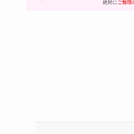
絶対に
ご無理