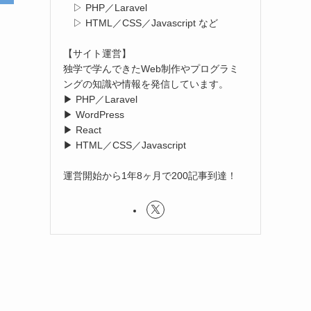
▷ PHP／Laravel
▷ HTML／CSS／Javascript など
【サイト運営】
独学で学んできたWeb制作やプログラミ
ングの知識や情報を発信しています。
▶ PHP／Laravel
▶ WordPress
▶ React
▶ HTML／CSS／Javascript
運営開始から1年8ヶ月で200記事到達！