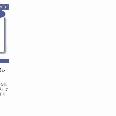
WELL
【シ
」を任
事」は
する