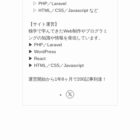
▷ PHP／Laravel
▷ HTML／CSS／Javascript など
【サイト運営】
独学で学んできたWeb制作やプログラミ
ングの知識や情報を発信しています。
▶ PHP／Laravel
▶ WordPress
▶ React
▶ HTML／CSS／Javascript
運営開始から1年8ヶ月で200記事到達！