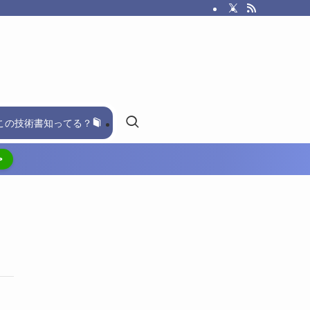
この技術書知ってる？
>